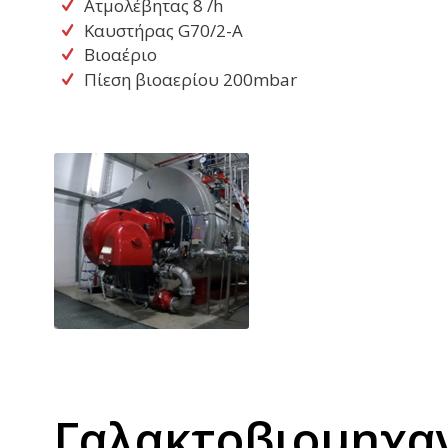
Ατμολέβητας 8 /h
Καυστήρας G70/2-A
Βιοαέριο
Πίεση βιοαερίου 200mbar
Γαλακτοβιομηχαν