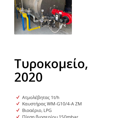
Τυροκομείο,
2020
Ατμολέβητας 1t/h
Καυστήρας WM-G10/4-A ZM
Βιοαέριο, LPG
Πίεση βιοαερίου 150mbar