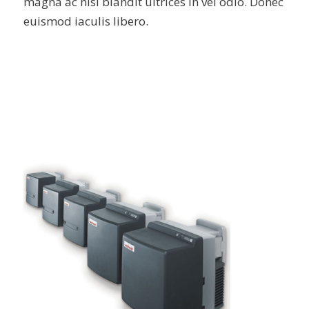
magna ac nisi blandit ultrices in vel odio. Donec
euismod iaculis libero.